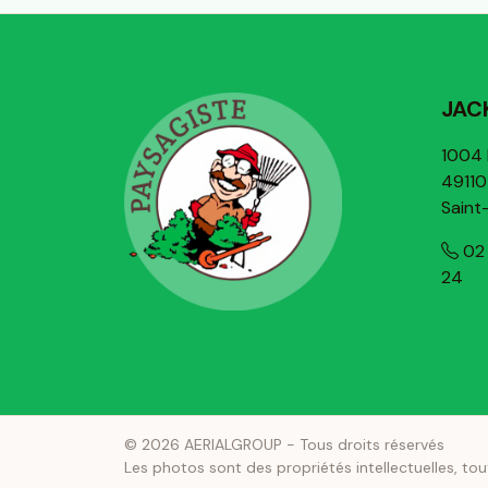
JAC
1004 
49110
Sain
02 
24
© 2026 AERIALGROUP - Tous droits réservés
Les photos sont des propriétés intellectuelles, tou