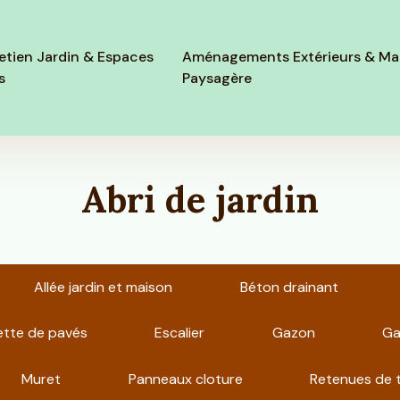
etien Jardin & Espaces
Aménagements Extérieurs & Ma
s
Paysagère
Abri de jardin
Allée jardin et maison
Béton drainant
ette de pavés
Escalier
Gazon
Ga
Muret
Panneaux cloture
Retenues de 