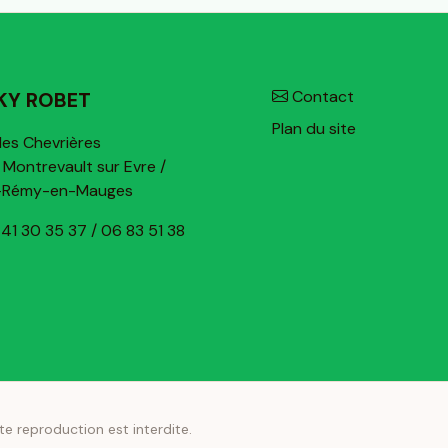
Contact
KY ROBET
Plan du site
les Chevrières
Montrevault sur Evre /
t-Rémy-en-Mauges
41 30 35 37 / 06 83 51 38
te reproduction est interdite.